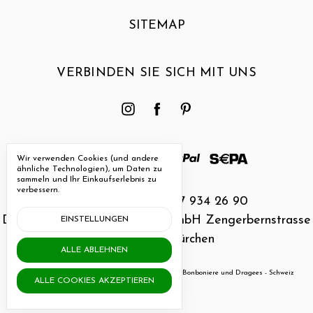
SITEMAP
VERBINDEN SIE SICH MIT UNS
Wir verwenden Cookies (und andere
ähnliche Technologien), um Daten zu
sammeln und Ihr Einkaufserlebnis zu
verbessern.
Rufen Sie uns an 027 934 26 90
Dragee Design - Papierform GmbH Zengerbernstrasse
EINSTELLUNGEN
23 CH-3935 Bürchen
ALLE ABLEHNEN
Manage Cookie Settings
© 2026 Dragee.Design - Bonboniere und Dragees - Schweiz
ALLE COOKIES AKZEPTIEREN