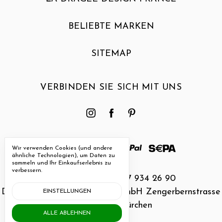
BELIEBTE MARKEN
SITEMAP
VERBINDEN SIE SICH MIT UNS
Wir verwenden Cookies (und andere
ähnliche Technologien), um Daten zu
sammeln und Ihr Einkaufserlebnis zu
verbessern.
Rufen Sie uns an 027 934 26 90
Dragee Design - Papierform GmbH Zengerbernstrasse
EINSTELLUNGEN
23 CH-3935 Bürchen
ALLE ABLEHNEN